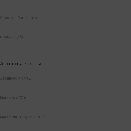
Старонка Загадчыцы
Цікавы Віцебск
Апошнія запісы
Задзвінскі Кірмаш
Масленка 2016
Масленічны тыдзень 2016