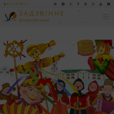
8 212 67-81-37
З А Д З В І Н Н Е
Перек
беларуская кухня
навиг