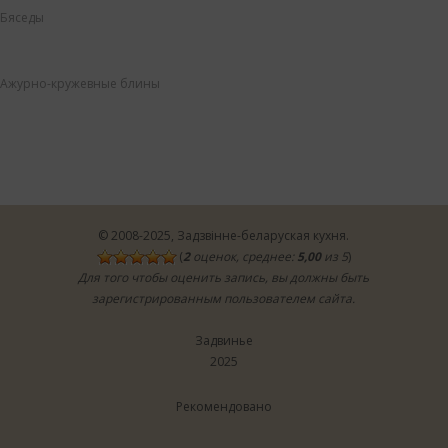
Бяседы
Ажурно-кружевные блины
© 2008-2025,
Задзвінне-беларуская кухня
.
(
2
оценок, среднее:
5,00
из 5
)
Для того чтобы оценить запись, вы должны быть
зарегистрированным пользователем сайта.
Задвинье
2025
Рекомендовано