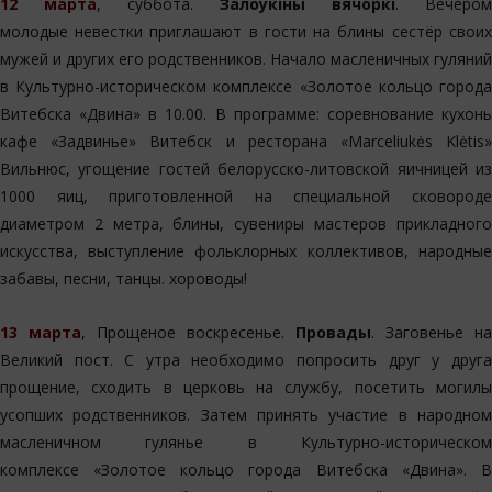
12 марта
, суббота.
Залоўкіны вячоркі
. Вечером
молодые невестки приглашают в гости на блины сестёр своих
мужей и других его родственников. Начало масленичных гуляний
в Культурно-историческом комплексе «Золотое кольцо города
Витебска «Двина» в 10.00. В программе: соревнование кухонь
кафе «Задвинье» Витебск и ресторана «Marceliukės Klėtis»
Вильнюс, угощение гостей белорусско-литовской яичницей из
1000 яиц, приготовленной на специальной сковороде
диаметром 2 метра, блины, сувениры мастеров прикладного
искусства, выступление фольклорных коллективов, народные
забавы, песни, танцы. хороводы!
13 марта
, Прощеное воскресенье.
Провады
. Заговенье на
Великий пост. С утра необходимо попросить друг у друга
прощение, сходить в церковь на службу, посетить могилы
усопших родственников. Затем принять участие в народном
масленичном гулянье в Культурно-историческом
комплексе «Золотое кольцо города Витебска «Двина». В