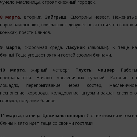
чучело Масленицы, строят снежный городок.
8 марта
,
вторник.
Зайгрыш
. Смотрины невест. Неженатые
парни заигрывают, приглашают девушек покататься на санках и
коньках, поесть блинов.
9 марта
, скоромная среда.
Ласунак
(лакомки). К тёще на
блины! Теща угощает зятя и гостей своими блинами.
10 марта
, жирный четверг.
Тлусты чацвер
. Работ
прекращаются. Начало масленичных гуляний. Катание на
лошадях, перепрыгивание через костер, масленичное
песнопение, хороводы, колядование, штурм и захват снежного
городка, поедание блинов.
11 марта
, пятница.
Цёшчыны вячоркі
. С ответным визитом на
блины к зятю идет тёща со своими гостями!